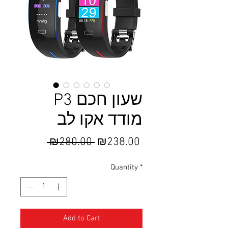
P3 שעון חכם
מודד אקו לב
Regular
Sale
 ₪280.00 
₪238.00
Price
Price
Quantity
*
Add to Cart