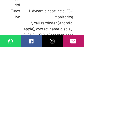
rial
Funct
1, dynamic heart rate, ECG
ion
monitoring
2, call reminder (Android,
Apple), contact name display;
3, SMS, QQ, WeChat reminder
(Android, Apple), content
display;
4, missed calls, the number of
unread messages is displayed
(Android);
5, alarm reminder, task
reminder (Android)
6, flip the wrist bright screen
7, motion tracking, sleep
monitoring, sedentary
reminder, multi-sports mode
8, fully sealed waterproof
design