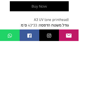
Buy Now
A3 UV (one printhead)
גודל משטח הדפסה: 33*43 ס"מ
Contact Us
WMDesign
Street 723, Zip code:
2491400
Peqi'in, Israel
mail:
wmdesign2010@gmail.com
שירות לקוחות
Contact Us
>
/
Shippin
g
>