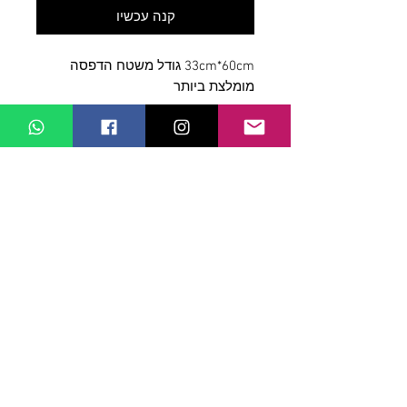
קנה עכשיו
33cm*60cm גודל משטח הדפסה
מומלצת ביותר
Contact Us
WMDesign
Street 723, Zip code:
2491400
Peqi'in, Israel
mail:
wmdesign2010@gmail.com
שירות לקוחות
Contact Us
>
/
Shippin
g
>
Returns >
/ Payment & Warranty >