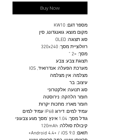
Buy Now
מספר דגם: KW10
מקום מוצא: גואנגדונג, סין
סוג תצוגה: OLED
רזולוציית מסך: 320x240
מסך: <2 "
תצוגת צבע: צבע
מערכת הפעלה: אנדרואיד, IOS
מצלמה: אין מצלמה
עיצוב: בר
סוג תנועה: אלקטרוני
חומר הלהקה: נירוסטה
חומר מארז: מתכות יקרות
עמיד למים: דירוג IP68 עמיד למים
גודל מסך: 1.04 אינץ 'מסך מגע צבעוני
קיבולת סוללה: 120mAh
תואם: Android 4.4+ / iOS 9.0+