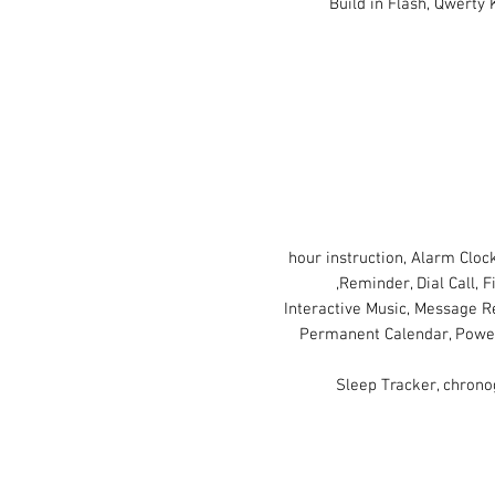
Build in Flash, Qwerty
24 hour instruction, Alarm Clo
Reminder, Dial Call, F
Interactive Music, Message R
Permanent Calendar, Powe
Sleep Tracker, chron