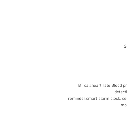
S
BT call,heart rate Blood p
detecti
reminder,smart alarm clock, s
mon