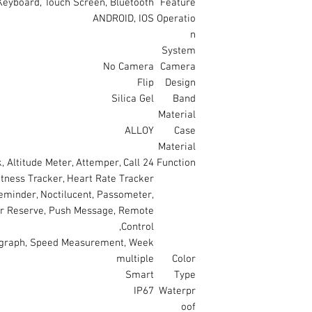
 Keyboard, Touch Screen, Bluetooth
Feature
ANDROID, IOS
Operatio
n
System
No Camera
Camera
Flip
Design
Silica Gel
Band
Material
ALLOY
Case
Material
ck, Altitude Meter, Attemper, Call
Function
itness Tracker, Heart Rate Tracker,
eminder, Noctilucent, Passometer,
r Reserve, Push Message, Remote
Control,
ograph, Speed Measurement, Week
multiple
Color
Smart
Type
IP67
Waterpr
oof