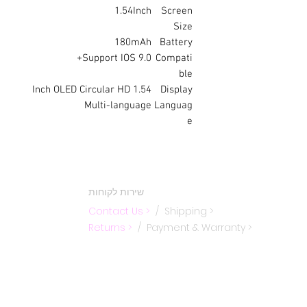
1.54Inch
Screen
Size
180mAh
Battery
Support IOS 9.0+
Compati
ble
1.54 Inch OLED Circular HD
Display
Multi-language
Languag
e
שירות לקוחות
Contact Us
>
/
Shippin
g
>
Returns >
/ Payment & Warranty >