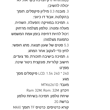
whatsapp (רק תמיכה בקריאה, לא
יכולה להשיב);
3. מובנה 0.3 מיליון פיקסלים, תומך
בהקלטה, אבוד דו כיווני;
4. תמיכה במוזיקה (הפעלה, השהיה,
מעלה ומטה), טלפון מצלמה מרחוק
(יכול להיות דחיפה בזמן אמת המשמש
כתמונת מצלמה);
5.3 סטים של שעון תצוגה, מתג חופשי;
לחץ כדי לעקוב אחר המתג;
6. תמיכה בישיבה תזכורת, מד צעדים,
חישוב קלוריות, פונקצית ניטור שינה;
מִפרָט:
LCD: 1.54 240 * 240 פיקסלים מסך
מגע
מעבד: MTK6261D
זיכרון: Ram 32M; Rom: 32M
שיחת טלפון: תמיכה בשיחת טלפון
ברשת 2G
קורא כרטיסים: כרטיס TF תומך (MAX