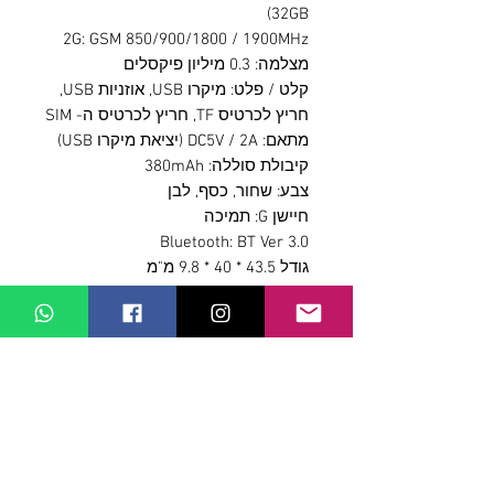
32GB)
2G: GSM 850/900/1800 / 1900MHz
מצלמה: 0.3 מיליון פיקסלים
קלט / פלט: מיקרו USB, אוזניות USB,
חריץ לכרטיס TF, חריץ לכרטיס ה- SIM
מתאם: DC5V / 2A (יציאת מיקרו USB)
קיבולת סוללה: 380mAh
צבע: שחור, כסף, לבן
חיישן G: תמיכה
Bluetooth: BT Ver 3.0
גודל 43.5 * 40 * 9.8 מ"מ
הערה:
לאייפון:
אין APK ל- iPhone מכיוון שהוא לא
פתח אותו.
רק מתחת לשבע פונקציות יכולות
לסנכרן עבור iPhone: שיחות SYNC, מד
צעדים, לוח שנה, שעון עצר, מחשבון,
שעון מעורר, מוסיקה (Bluetooth)