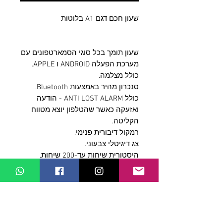
שעון חכם דגם A1 בלוטות
שעון תומך בכל סוגי הסמארטפונים עם
מערכת הפעלה ANDROID ו APPLE.
כולל מצלמה.
סנכרון מהיר באמצעות Bluetooth.
כולל ANTI LOST ALARM - הודעה
ואזעקה כאשר שהטלפון יוצא מטווח
הקליטה.
רמקול דיבורית פנימי.
צג דיגיטלי צבעוני.
היסטורית שיחות עד-200 שיחות.
רשימת שיחות.
חיוג מקוצר.
פדומטר - מודד צעדים.
מסך מגע איכותי ונוח לשימוש.