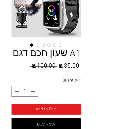
שעון חכם דגם A1
Regular
Sale
 ₪100.00 
₪85.00
Price
Price
Quantity
*
Add to Cart
Buy Now