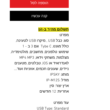
הוספה לסל
קנה עכשיו
תשלום מהיר ב-bit
מפרט:
סוג: כבל USB , מיקרו USB לטעינה,
כולל מגנט, Tybe C וגם 3 ב - 1
שימוש: טלפונים, מחשבים, מולטימדיה,
מצלמות, משחקי וידאו, MP4 MP3
לאנדרואיד או IOS, טבלטים, מטענים
ניידים, שעונים חכמים, אוזניות ועוד....
מותג: IPSKY
מודל: IP-M12S
ארץ יצור: סין
אחריות: 12 חודשים
עוד מפרט
USB Type: Standard