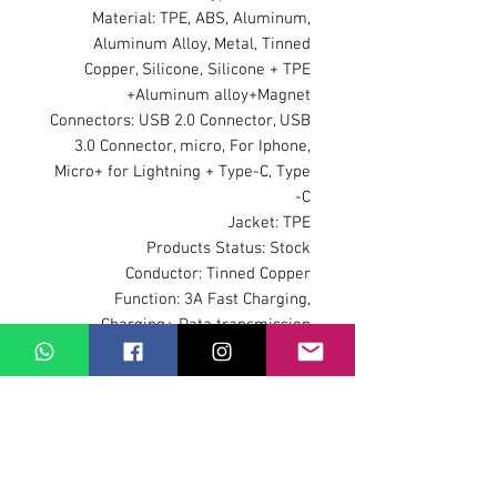
Material: TPE, ABS, Aluminum,
Aluminum Alloy, Metal, Tinned
Copper, Silicone, Silicone + TPE
+Aluminum alloy+Magnet
Connectors: USB 2.0 Connector, USB
3.0 Connector, micro, For Iphone,
Micro+ for Lightning + Type-C, Type
-C
Jacket: TPE
Products Status: Stock
Conductor: Tinned Copper
Function: 3A Fast Charging,
Charging+ Data transmission
Product name: 12th Magnetic Cable
with Easy-Coil magnet
Current: 3A/2A
Voltage: 5.0V/9.0V
Wire
specifications: 45*0.08TC*2+15*0.08T