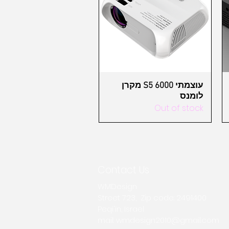
Quick View
מקרן S5 עוצמתי 6000
לומנס
Out of stock
Contact Us
WMDesign
Street 723, Zip code: 2491400
Peqi'in, Israel
mail:
wmdesign2010@gmail.com